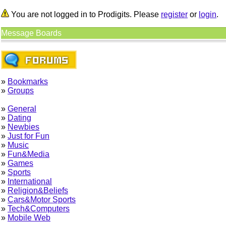
You are not logged in to Prodigits. Please
register
or
login
.
Message Boards
»
Bookmarks
»
Groups
»
General
»
Dating
»
Newbies
»
Just for Fun
»
Music
»
Fun&Media
»
Games
»
Sports
»
International
»
Religion&Beliefs
»
Cars&Motor Sports
»
Tech&Computers
»
Mobile Web