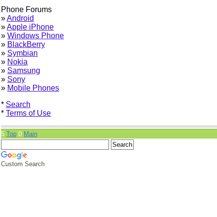
Phone Forums
»
Android
»
Apple iPhone
»
Windows Phone
»
BlackBerry
»
Symbian
»
Nokia
»
Samsung
»
Sony
»
Mobile Phones
*
Search
*
Terms of Use
5
Top
0
Main
Custom Search